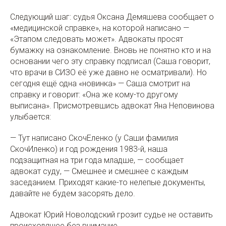
Следующий шаг: судья Оксана Демяшева сообщает о
«медицинской справке», на которой написано —
«Этапом следовать может». Адвокаты просят
бумажку на ознакомление. Вновь не понятно кто и на
основании чего эту справку подписал (Саша говорит,
что врачи в СИЗО её уже давно не осматривали). Но
сегодня ещё одна «новинка» — Саша смотрит на
справку и говорит: «Она же кому-то другому
выписана». Присмотревшись адвокат Яна Неповинова
улыбается:
— Тут написано СкочЕленко (у Саши фамилия
СкочИленко) и год рождения 1983-й, наша
подзащитная на три года младше, — сообщает
адвокат суду, — Смешнее и смешнее с каждым
заседанием. Приходят какие-то нелепые документы,
давайте не будем засорять дело.
Адвокат Юрий Новолодский грозит судье не оставить
происходящее без внимание.