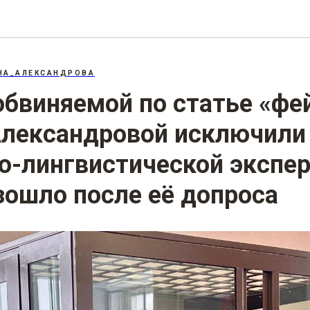
207.3: «Фейки» об армии
НА_АЛЕКСАНДРОВА
обвиняемой по статье «фе
Александровой исключили
о-лингвистической экспер
зошло после её допроса