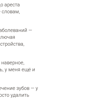
о ареста
 словам,
заболеваний —
ключая
стройства,
 наверное,
, у меня ещё и
чение зубов — у
осто удалить