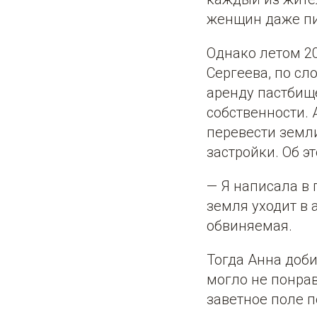
женщин даже пи
Однако летом 2
Сергеева, по сл
аренду пастбище
собственности. 
перевести земли
застройки. Об э
— Я написала в
земля уходит в
обвиняемая.
Тогда Анна доб
могло не понрав
заветное поле п