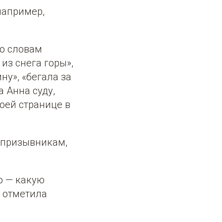
например,
По словам
из снега горы»,
ну», «бегала за
 Анна суду,
воей странице в
 призывникам,
о — какую
 отметила