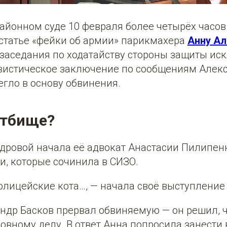
айонном суде 10 февраля более четырёх часо
статье «фейки об армии» парикмахера
Анну Ал
 заседания по ходатайству стороны защиты ис
вистическое заключение по сообщениям Алекс
гло в основу обвинения.
стбище?
дровой начала её адвокат Анастасии Пилипен
и, которые сочинила в СИЗО.
олицейские кота…, — начала своё выступление
ндр Басков прервал обвиняемую — он решил, ч
ловному делу. В ответ Анна попросила занести 