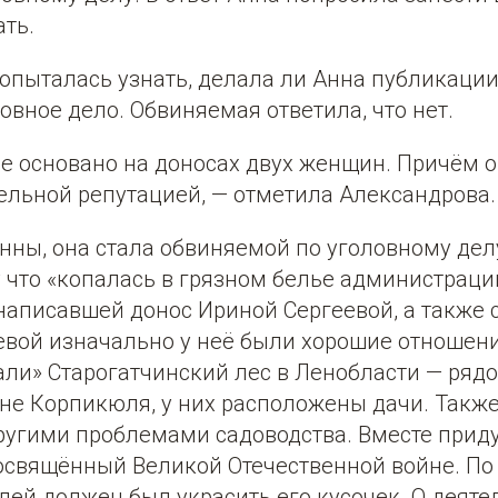
ать.
опыталась узнать, делала ли Анна публикации,
ловное дело. Обвиняемая ответила, что нет.
е основано на доносах двух женщин. Причём о
ельной репутацией, — отметила Александрова.
Анны, она стала обвиняемой по уголовному дел
у что «копалась в грязном белье администраци
 написавшей донос Ириной Сергеевой, а также 
евой изначально у неё были хорошие отношени
ли» Старогатчинский лес в Ленобласти — рядо
вне Корпикюля, у них расположены дачи. Такж
ругими проблемами садоводства. Вместе прид
посвящённый Великой Отечественной войне. По
ей должен был украсить его кусочек. О деяте