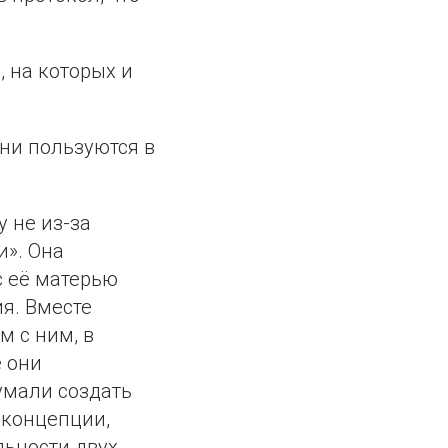
 на которых и
ни пользуются в
у не из-за
и». Она
с её матерью
я. Вместе
м с ним, в
е они
умали создать
 концепции,
льности двух