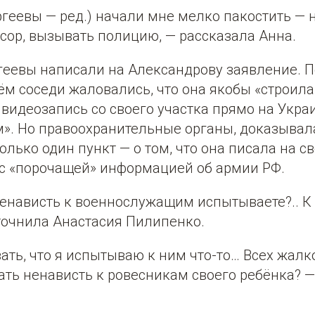
ргеевы — ред.) начали мне мелко пакостить — 
сор, вызывать полицию, — рассказала Анна.
ргеевы написали на Александрову заявление. 
ём соседи жаловались, что она якобы «строила 
видеозапись со своего участка прямо на Украи
». Но правоохранительные органы, доказывала
олько один пункт — о том, что она писала на с
 с «порочащей» информацией об армии РФ.
ненависть к военнослужащим испытываете?.. К
точнила Анастасия Пилипенко.
зать, что я испытываю к ним что-то… Всех жалк
ть ненависть к ровесникам своего ребёнка? —