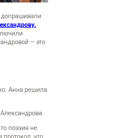
в допрашивали
ександрову.
ключили
андровой — это
ко. Анна решила
 Александрова.
то поэзия не
в протокол, что