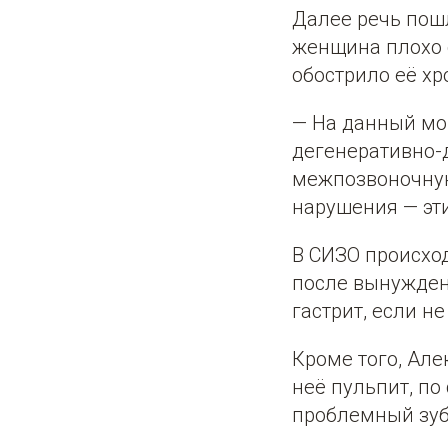
Далее речь пошл
женщина плохо с
обострило её х
— На данный мо
дегенеративно-
межпозвоночную 
нарушения — эт
В СИЗО происход
после вынужденн
гастрит, если н
Кроме того, Але
неё пульпит, по
проблемный зуб