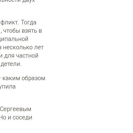
фликт. Тогда
, чтобы взять в
иципальной
з несколько лет
и для частной
идетели.
— каким образом
тупила
о Сергеевым
Но и соседи