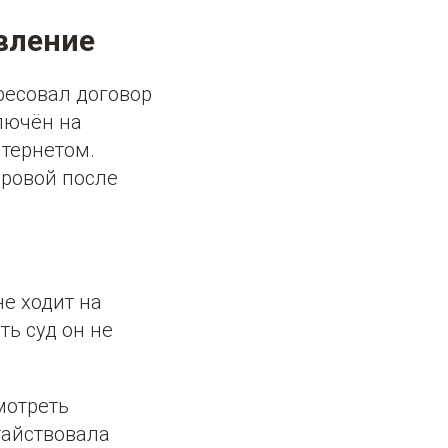
вление
ресовал договор
лючён на
тернетом.
дровой после
е ходит на
ть суд он не
мотреть
тайствовала