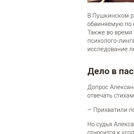
В Пушкинском р
обвиняемую по 
Также во время
психолого-линг
исследование ле
Дело в па
Допрос Алексан
отвечать стихам
— Прихватили п
Но судья Алекса
относится к уго