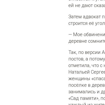
ей не дают сказ
Затем адвокат п
строится её уго
— Мое обвинени
деревне сомнит
Так, по версии 
постов, а потом
отметила, что с
Натальей Серге
женщины «спаса
посёлке в дере
занимались и д
«Сад памяти», 
каждый из жител