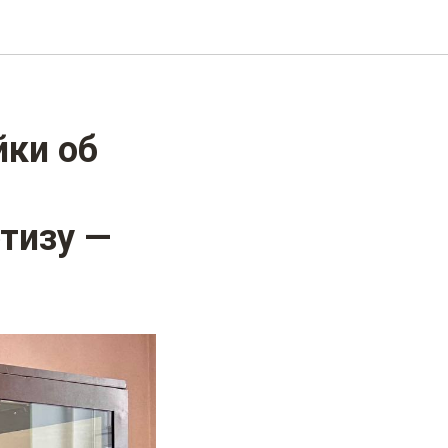
йки об
тизу —