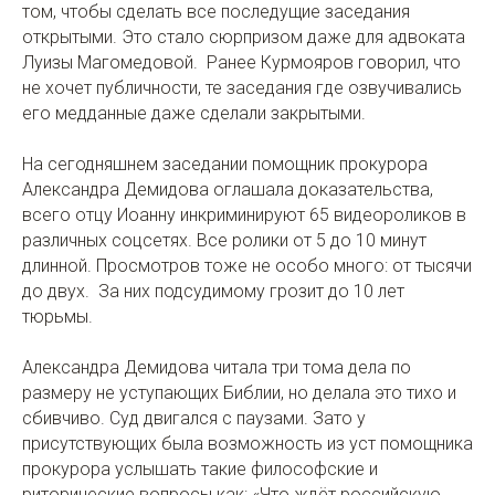
том, чтобы сделать все последущие заседания
открытыми. Это стало сюрпризом даже для адвоката
Луизы Магомедовой. Ранее Курмояров говорил, что
не хочет публичности, те заседания где озвучивались
его медданные даже сделали закрытыми.
На сегодняшнем заседании помощник прокурора
Александра Демидова оглашала доказательства,
всего отцу Иоанну инкриминируют 65 видеороликов в
различных соцсетях. Все ролики от 5 до 10 минут
длинной. Просмотров тоже не особо много: от тысячи
до двух. За них подсудимому грозит до 10 лет
тюрьмы.
Александра Демидова читала три тома дела по
размеру не уступающих Библии, но делала это тихо и
сбивчиво. Суд двигался с паузами. Зато у
присутствующих была возможность из уст помощника
прокурора услышать такие философские и
риторические вопросы как: «Что ждёт российскую