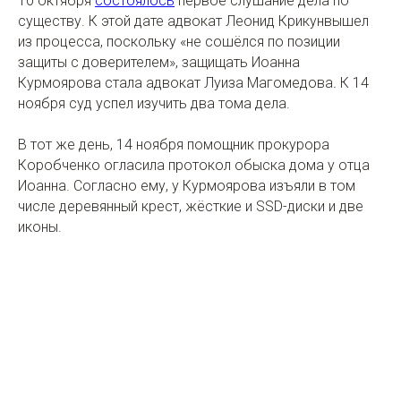
10 октября
состоялось
первое слушание дела по
существу. К этой дате адвокат Леонид Крикунвышел
из процесса, поскольку «не сошёлся по позиции
защиты с доверителем», защищать Иоанна
Курмоярова стала адвокат Луиза Магомедова
.
К 14
ноября суд успел изучить два тома дела.
В тот же день, 14 ноября помощник прокурора
Коробченко огласила протокол обыска дома у отца
Иоанна. Согласно ему, у Курмоярова изъяли в том
числе деревянный крест, жёсткие и SSD-диски и две
иконы.