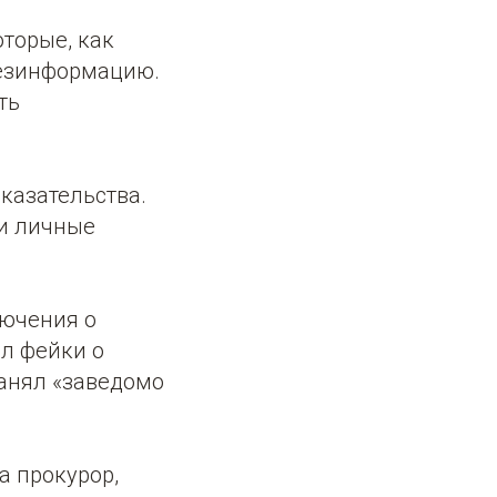
оторые, как
дезинформацию.
ть
казательства.
 и личные
лючения о
ал фейки о
ранял «заведомо
а прокурор,