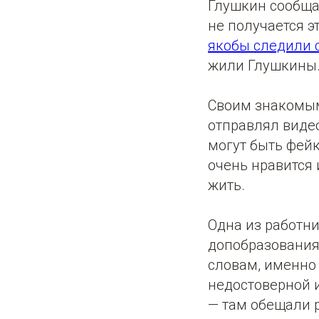
Глушкин сообщал
не получается э
якобы следили 
жили Глушкины
Своим знакомым
отправлял видео
могут быть фейк
очень нравится 
жить.
Одна из работн
допобразования 
словам, именно 
недостоверной 
— там обещали 