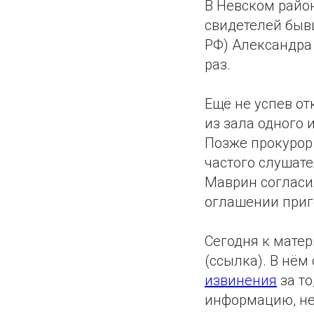
В Невском район
свидетелей бывш
РФ) Александра 
раз.
Ещё не успев от
из зала одного 
Позже прокурор
частого слушате
Маврин согласил
оглашении приг
Сегодня к мате
(ссылка). В нё
извинения
за то
информацию, не