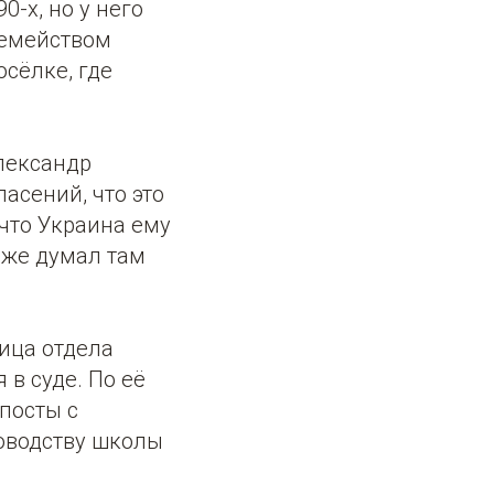
0-х, но у него
 семейством
осёлке, где
лександр
асений, что это
что Украина ему
даже думал там
ица отдела
в суде. По её
посты с
оводству школы