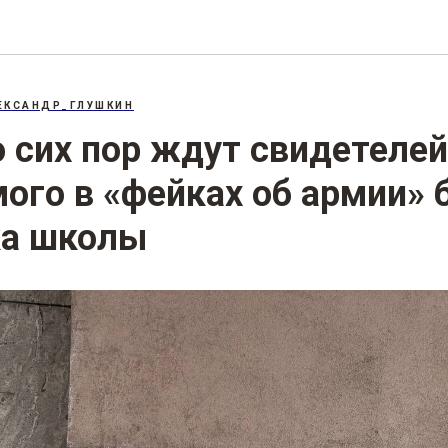
207.3: «Фейки» об армии
ЕКСАНДР_ГЛУШКИН
о сих пор ждут свидетелей
ого в «фейках об армии»
ка школы