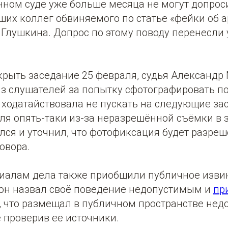
ном суде уже больше месяца не могут допроси
их коллег обвиняемого по статье «фейки об а
Глушкина. Допрос по этому поводу перенесли 
крыть заседание 25 февраля, судья Александр
из слушателей за попытку сфотографировать п
 ходатайствовала не пускать на следующие за
ля опять-таки из-за неразрешённой съёмки в з
ся и уточнил, что фотофиксация будет разреш
овора.
риалам дела также приобщили публичное изви
м он назвал своё поведение недопустимым и
пр
, что размещал в публичном пространстве нед
 проверив её источники.