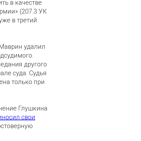
ть в качестве
рмии» (207.3 УК
уже в третий
 Маврин удалил
одсудимого.
седания другого
але суда. Судья
ена только при
нение Глушкина
иносил свои
остоверную