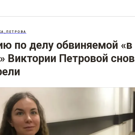
207.3: «Фейки» об армии
КА_ПЕТРОВА
ю по делу обвиняемой «в
» Виктории Петровой снов
рели