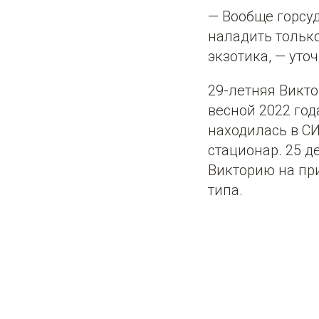
— Вообще горсуд
наладить только 
экзотика, — уто
29-летняя Викто
весной 2022 год
находилась в СИ
стационар. 25 д
Викторию на пр
типа.