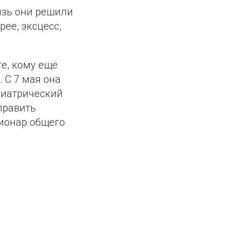
язь они решили
рее, эксцесс,
ге, кому ещё
 С 7 мая она
ихиатрический
править
ионар общего