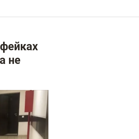
 фейках
а не