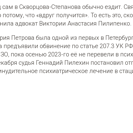
 сам в Скворцова-Степанова обычно ездит. Св
потому, что «вдруг получится». То есть это, ско
чнила адвокат Виктории Анастасия Пилипенко.
рия Петрова была одной из первых в Петербур
а предъявили обвинение по статье 207.3 УК РФ.
ЗО, пока осенью 2023-го её не перевели в пс
екабря судья Геннадий Пилехин постановил от
инудительное психиатрическое лечение в стац