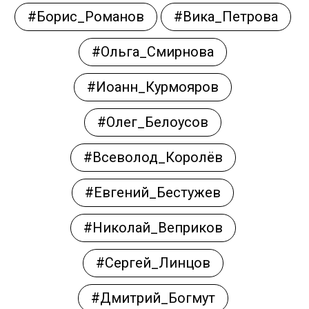
#Борис_Романов
#Вика_Петрова
#Ольга_Смирнова
#Иоанн_Курмояров
#Олег_Белоусов
#Всеволод_Королёв
#Евгений_Бестужев
#Николай_Веприков
#Сергей_Линцов
#Дмитрий_Богмут