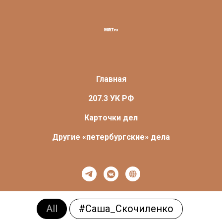
Главная
207.3 УК РФ
Карточки дел
Другие «петербургские» дела
All
#Саша_Скочиленко