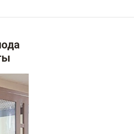
лода
ты