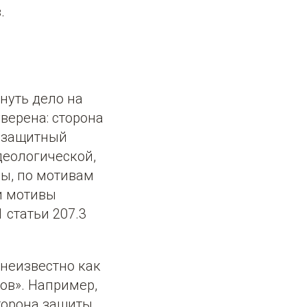
.
нуть дело на
верена: сторона
одзащитный
деологической,
ы, по мотивам
и мотивы
 статьи 207.3
 неизвестно как
ов». Например,
Сторона защиты