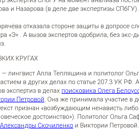
р экспертиз СПбГУ на момент аналиаза постов
ва и Назарова (в деле две экспертизы СПбГУ).
рячёва отказала стороне защиты в допросе сл
ра «Э» . А вызов экспертов одобрила, без экс-
з.
ЗКИХ КРУГАХ
 — лингвист Алла Тепляшина и политолог Оль
астием в других делах по статье 207.3 УК РФ.
ов экспертиз в делах
поисковика Олега Белоус
ории Петровой
. Она же принимала участие в 
текст признан «возбуждающим ненависть либо
веческое достоинство»). Политолог Ольга Са
Александры Скочиленко
и Виктории Петровой.