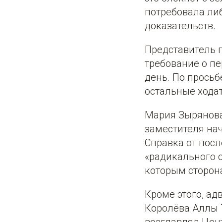
потребовала либ
доказательств.
Представитель п
требование о пе
день. По просьб
остальные ходат
Мария Зырянова
заместителя на
Справка от посл
«радикального о
которым сторон
Кроме этого, ад
Королёва Аллы Т