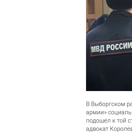
В Выборгском р
армии» социаль
подошёл к той с
адвокат Королё