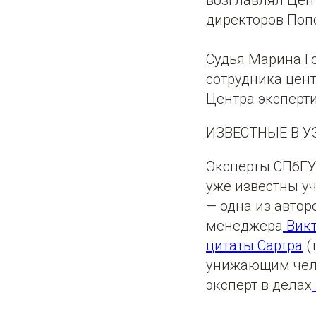
возглавлял Цент
директоров Попо
Судья Марина Го
сотрудника цент
Центра эксперти
ИЗВЕСТНЫЕ В У
Эксперты СПбГУ
уже известны уч
— одна из автор
менеджера
Викт
цитаты Сартра
(
унижающим чело
эксперт в делах