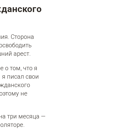
жданского
ия. Сторона
 освободить
ний арест.
о том, что я
 я писал свои
ажданского
поэтому не
на три месяца —
золяторе.