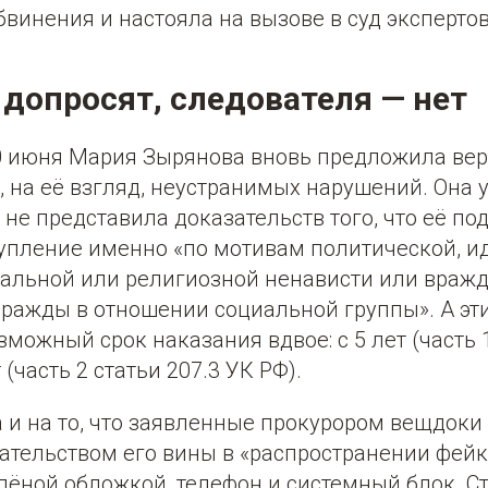
винения и настояла на вызове в суд экспертов
 допросят, следователя — нет
0 июня Мария Зырянова вновь предложила вер
, на её взгляд, неустранимых нарушений. Она у
 не представила доказательств того, что её п
упление именно «по мотивам политической, и
нальной или религиозной ненависти или вражд
вражды в отношении социальной группы». А эт
можный срок наказания вдвое: с 5 лет (часть 1
 (часть 2 статьи 207.3 УК РФ).
 и на то, что заявленные прокурором вещдоки
ательством его вины в «распространении фейк
елёной обложкой, телефон и системный блок. 