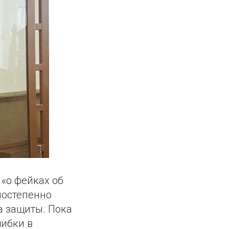
«о фейках об
постепенно
а защиты. Пока
шибки в