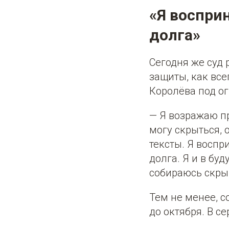
«Я воспри
долга»
Сегодня же суд 
защиты, как вс
Королёва под о
— Я возражаю пр
могу скрыться, 
тексты. Я восп
долга. Я и в бу
собираюсь скрыв
Тем не менее, 
до октября. В с