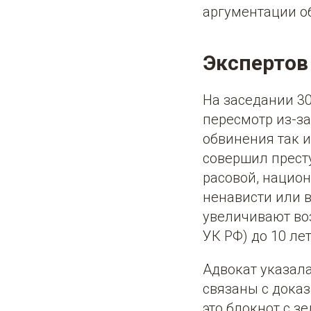
аргументации об
Экспертов
На заседании 3
пересмотр из-за
обвинения так и
совершил прест
расовой, нацио
ненависти или 
увеличивают воз
УК РФ) до 10 лет
Адвокат указала
связаны с доказ
это блокнот с з