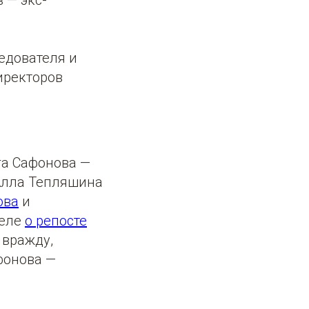
 — экс-
едователя и
директоров
га Сафонова —
 Алла Тепляшина
ова
и
деле
о репосте
 вражду,
фонова —