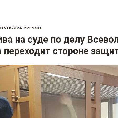
207.3: «Фейки» об армии
#ВСЕВОЛОД_КОРОЛЁВ
ва на суде по делу Всево
 переходит стороне защи