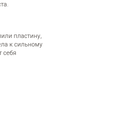
та.
или пластину,
ела к сильному
т себя