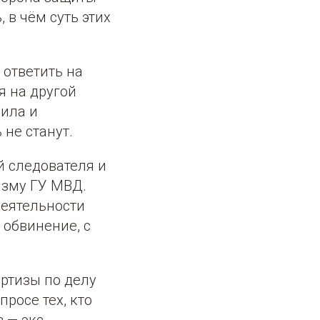
 в чём суть этих
 ответить на
я на другой
чила и
 не станут.
й следователя и
изму ГУ МВД.
деятельности
 обвинение, с
ертизы по делу
росе тех, кто